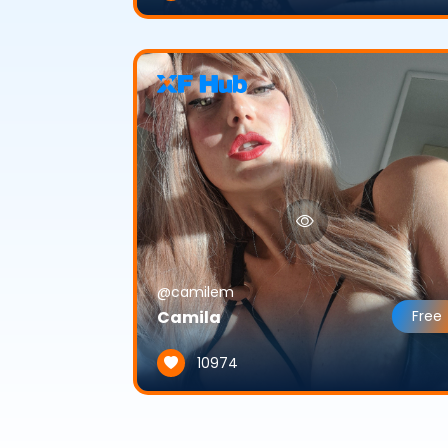
@camilem
Camila
Free
10974