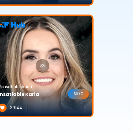
@insatiablekarla
Insatiable Karla
$10.0
39144