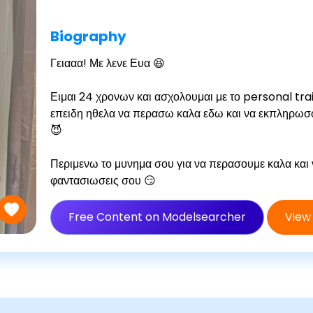
Biography
Γειααα! Με λενε Ευα 😆
Ειμαι 24 χρονων και ασχολουμαι με το personal trai
επειδη ηθελα να περασω καλα εδω και να εκπληρωσ
😈
Περιμενω το μυνημα σου για να περασουμε καλα και να
φαντασιωσεις σου 😏
Free Content on Modelsearcher
View 