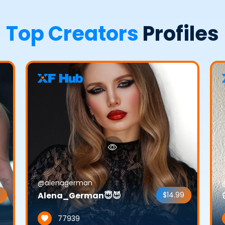
Top Creators
Profiles
@alenagerman
Alena_German😇😈
$14.99
77939