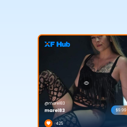
@marel83
marel83
$9.99
425