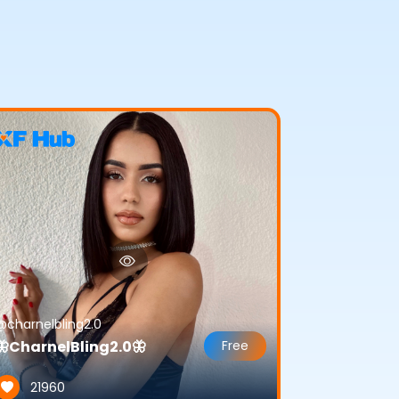
@charnelbling2.0
🦋CharnelBling2.0🦋
Free
21960