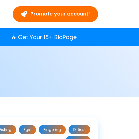
Promote your account!
🔥 Get Your 18+ BioPage
Fisting
Egirl
Fingering
Dirtiest