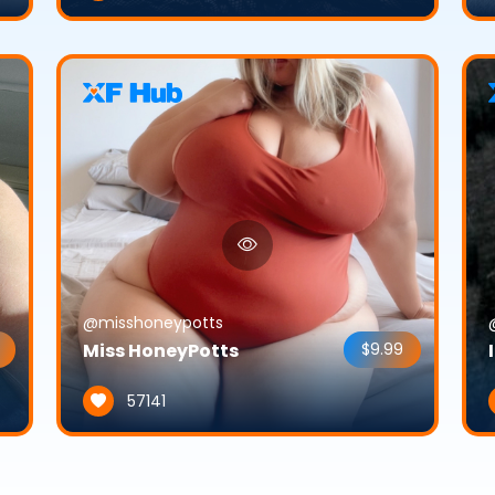
@misshoneypotts
Miss HoneyPotts
$9.99
57141